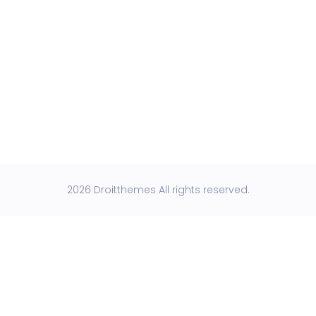
2026 Droitthemes All rights reserved.